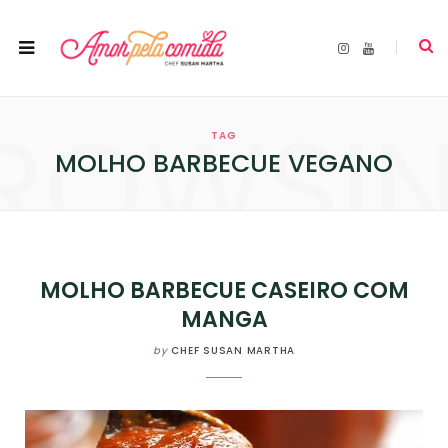
I
Y
n
o
s
u
t
T
a
u
ROWSI
g
b
r
e
TAG
a
m
MOLHO BARBECUE VEGANO
MOLHO BARBECUE CASEIRO COM
MANGA
by
CHEF SUSAN MARTHA