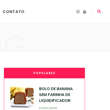
CONTATO
I
Y
n
o
s
u
t
T
a
u
NG
g
b
r
e
a
m
POPULARES
BOLO DE BANANA
SEM FARINHA DE
LIQUIDIFICADOR
03/05/2026