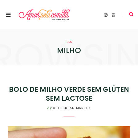
I
Y
n
o
s
u
t
T
a
u
ROWSI
g
b
r
e
TAG
a
m
MILHO
BOLO DE MILHO VERDE SEM GLÚTEN
SEM LACTOSE
by
CHEF SUSAN MARTHA