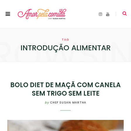
I
Y
n
o
s
u
t
T
a
u
ROWSI
g
b
r
e
TAG
a
m
INTRODUÇÃO ALIMENTAR
BOLO DIET DE MAÇÃ COM CANELA
SEM TRIGO SEM LEITE
by
CHEF SUSAN MARTHA