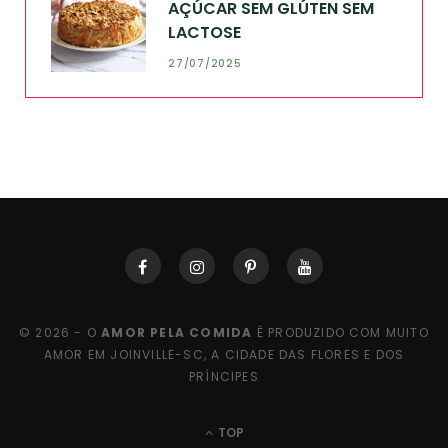
AÇÚCAR SEM GLÚTEN SEM
LACTOSE
27/07/2025
© 2026 - O
AMOR PELA COMIDA
É PRODUZIDO COM MUITO
AMOR EM JOINVILLE-SC, A CIDADE DAS FLORES E DOS
PRÍNCIPES
TOP