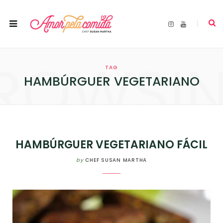
I
Y
n
o
s
u
t
T
a
u
ROWSI
g
b
r
e
TAG
a
m
HAMBÚRGUER VEGETARIANO
HAMBÚRGUER VEGETARIANO FÁCIL
by
CHEF SUSAN MARTHA