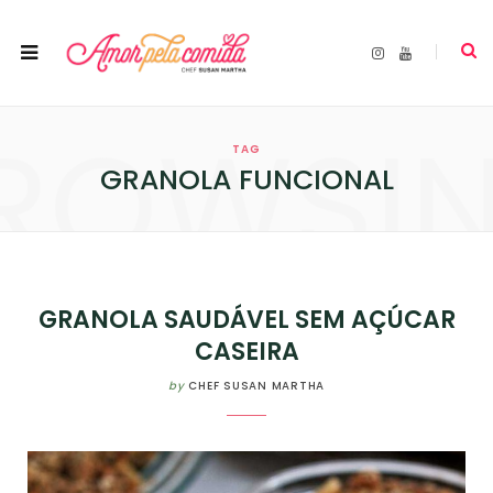
I
Y
n
o
s
u
t
T
a
u
ROWSI
g
b
r
e
TAG
a
m
GRANOLA FUNCIONAL
GRANOLA SAUDÁVEL SEM AÇÚCAR
CASEIRA
by
CHEF SUSAN MARTHA