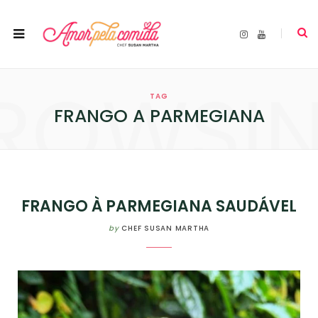
I
Y
n
o
s
u
t
T
a
u
ROWSI
g
b
r
e
TAG
a
m
FRANGO A PARMEGIANA
FRANGO À PARMEGIANA SAUDÁVEL
by
CHEF SUSAN MARTHA