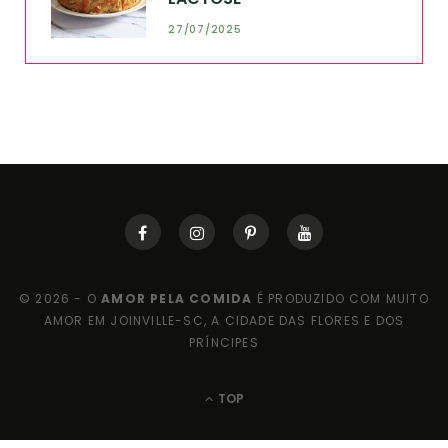
27/07/2025
© 2026 - O
AMOR PELA COMIDA
É PRODUZIDO COM MUITO
AMOR EM JOINVILLE-SC, A CIDADE DAS FLORES E DOS
PRÍNCIPES
TOP