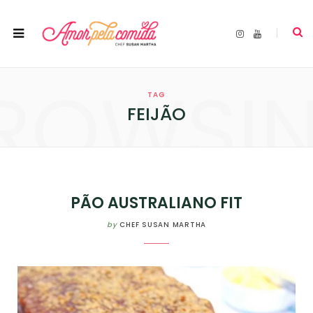
I
Y
n
o
s
u
t
T
a
u
ROWSI
g
b
r
e
TAG
a
m
FEIJÃO
PÃO AUSTRALIANO FIT
by
CHEF SUSAN MARTHA