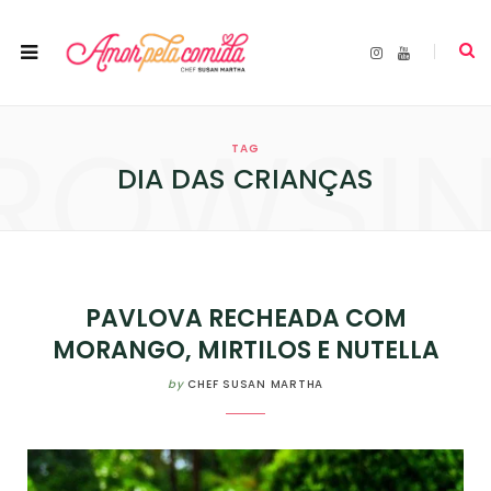
I
Y
n
o
s
u
t
T
a
u
ROWSI
g
b
r
e
TAG
a
m
DIA DAS CRIANÇAS
PAVLOVA RECHEADA COM
MORANGO, MIRTILOS E NUTELLA
by
CHEF SUSAN MARTHA