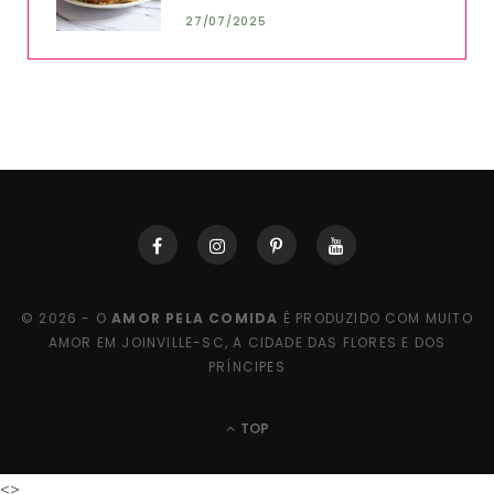
27/07/2025
© 2026 - O
AMOR PELA COMIDA
É PRODUZIDO COM MUITO
AMOR EM JOINVILLE-SC, A CIDADE DAS FLORES E DOS
PRÍNCIPES
TOP
<>