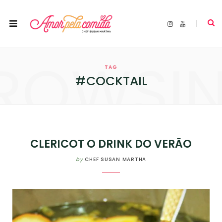
I
Y
n
o
s
u
t
T
a
u
ROWSI
g
b
r
e
TAG
a
m
#COCKTAIL
CLERICOT O DRINK DO VERÃO
by
CHEF SUSAN MARTHA