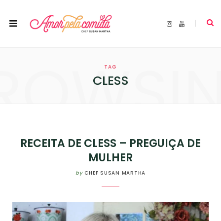
I
Y
n
o
s
u
t
T
a
u
ROWSI
g
b
r
e
TAG
a
m
CLESS
RECEITA DE CLESS – PREGUIÇA DE
MULHER
by
CHEF SUSAN MARTHA