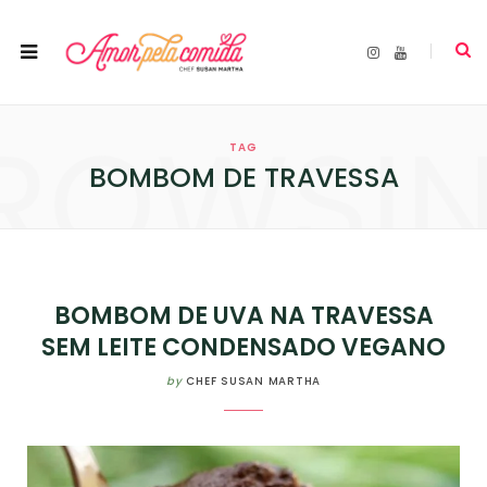
I
Y
n
o
s
u
t
T
a
u
ROWSI
g
b
r
e
TAG
a
m
BOMBOM DE TRAVESSA
BOMBOM DE UVA NA TRAVESSA
SEM LEITE CONDENSADO VEGANO
by
CHEF SUSAN MARTHA