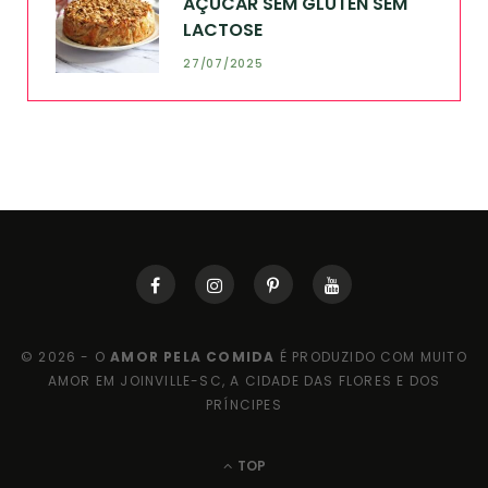
AÇÚCAR SEM GLÚTEN SEM
LACTOSE
27/07/2025
© 2026 - O
AMOR PELA COMIDA
É PRODUZIDO COM MUITO
AMOR EM JOINVILLE-SC, A CIDADE DAS FLORES E DOS
PRÍNCIPES
TOP