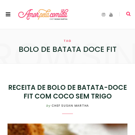
I
Y
n
o
s
u
t
T
a
u
ROWSI
g
b
r
e
TAG
a
m
BOLO DE BATATA DOCE FIT
RECEITA DE BOLO DE BATATA-DOCE
FIT COM COCO SEM TRIGO
by
CHEF SUSAN MARTHA