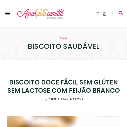
I
Y
n
o
s
u
t
T
a
u
ROWSI
g
b
r
e
TAG
a
m
BISCOITO SAUDÁVEL
BISCOITO DOCE FÁCIL SEM GLÚTEN
SEM LACTOSE COM FEIJÃO BRANCO
by
CHEF SUSAN MARTHA