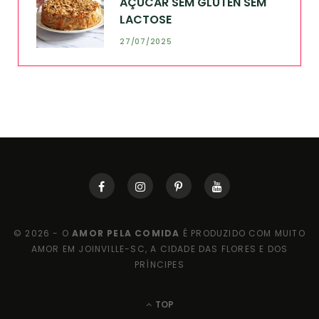
AÇÚCAR SEM GLÚTEN SEM
LACTOSE
27/07/2025
© 2026 - O
AMOR PELA COMIDA
É PRODUZIDO COM MUITO
AMOR EM JOINVILLE-SC, A CIDADE DAS FLORES E DOS
PRÍNCIPES
TOP