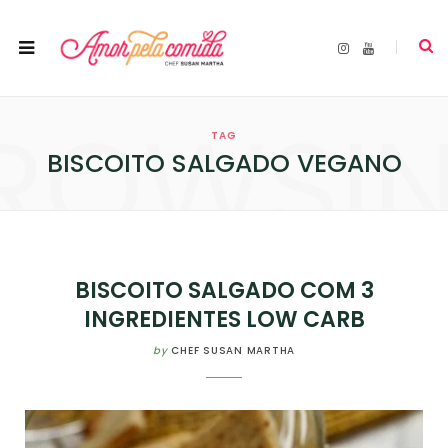
I
Y
n
o
s
u
t
T
a
u
ROWSI
g
b
r
e
TAG
a
m
BISCOITO SALGADO VEGANO
BISCOITO SALGADO COM 3
INGREDIENTES LOW CARB
by
CHEF SUSAN MARTHA