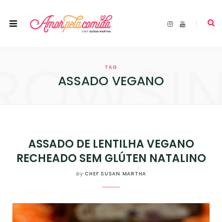
I
Y
n
o
s
u
t
T
a
u
ROWSI
g
b
r
e
TAG
a
m
ASSADO VEGANO
ASSADO DE LENTILHA VEGANO
RECHEADO SEM GLÚTEN NATALINO
by
CHEF SUSAN MARTHA