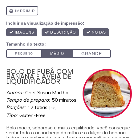
BOLO DE FUBÁ COM
BANANA E AVEIA DE
LIQUIDIFICADOR
Autora:
Chef Susan Martha
Tempo de preparo:
50 minutos
Porções:
12
fatias
1
x
Tipo:
Gluten-Free
Bolo macio, saboroso e muito equilibrado, você consegue
sentir todo o aconchego do milho e o dulçor da banana,
tudo isso combinado com a textura maravilhosa da aveia