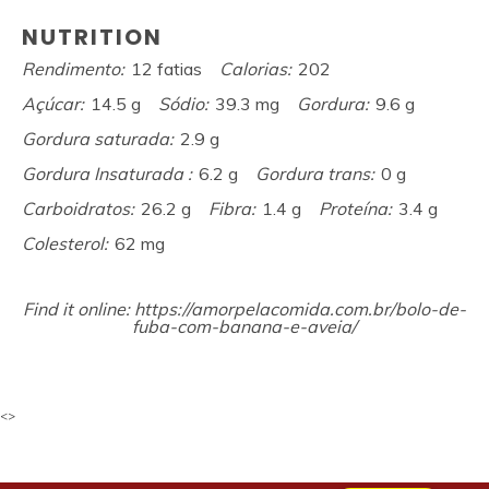
NUTRITION
Rendimento:
12 fatias
Calorias:
202
Açúcar:
14.5 g
Sódio:
39.3 mg
Gordura:
9.6 g
Gordura saturada:
2.9 g
Gordura Insaturada :
6.2 g
Gordura trans:
0 g
Carboidratos:
26.2 g
Fibra:
1.4 g
Proteína:
3.4 g
Colesterol:
62 mg
Find it online
:
https://amorpelacomida.com.br/bolo-de-
fuba-com-banana-e-aveia/
<>