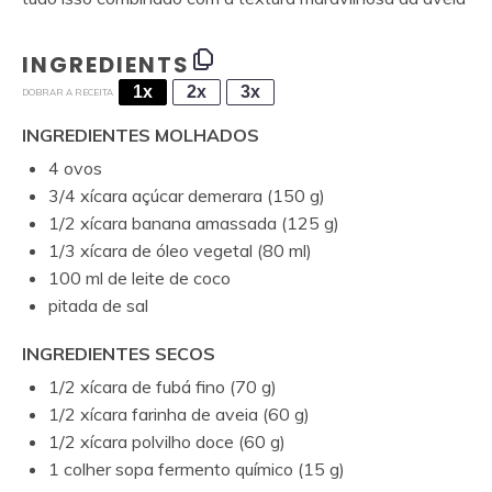
INGREDIENTS
1x
2x
3x
DOBRAR A RECEITA
INGREDIENTES MOLHADOS
4
ovos
3/4
xícara açúcar demerara (
150 g
)
1/2
xícara banana amassada (
125 g
)
1/3
xícara de óleo vegetal (
80
ml)
100
ml de leite de coco
pitada de sal
INGREDIENTES SECOS
1/2
xícara de
fubá fino
(
70 g
)
1/2
xícara farinha de aveia (
60 g
)
1/2
xícara polvilho doce (
60 g
)
1
colher sopa fermento químico (
15 g
)