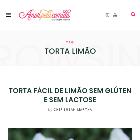
I
Y
n
o
s
u
t
T
a
u
ROWSI
g
b
r
e
TAG
a
m
TORTA LIMÃO
TORTA FÁCIL DE LIMÃO SEM GLÚTEN
E SEM LACTOSE
by
CHEF SUSAN MARTHA