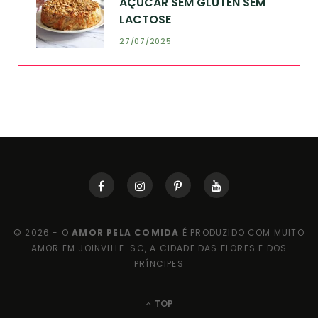
AÇÚCAR SEM GLÚTEN SEM
LACTOSE
27/07/2025
© 2026 - O
AMOR PELA COMIDA
É PRODUZIDO COM MUITO
AMOR EM JOINVILLE-SC, A CIDADE DAS FLORES E DOS
PRÍNCIPES
TOP