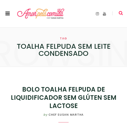
I
Y
n
o
s
u
t
T
a
u
ROWSI
g
b
r
e
TAG
a
m
TOALHA FELPUDA SEM LEITE
CONDENSADO
BOLO TOALHA FELPUDA DE
LIQUIDIFICADOR SEM GLÚTEN SEM
LACTOSE
by
CHEF SUSAN MARTHA