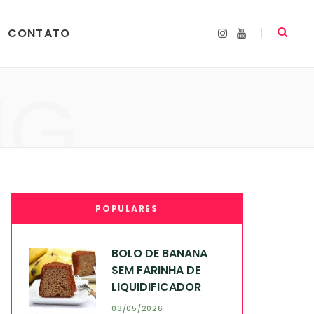
CONTATO
I
Y
n
o
s
u
t
T
a
u
NG
g
b
r
e
a
m
POPULARES
BOLO DE BANANA
SEM FARINHA DE
LIQUIDIFICADOR
03/05/2026