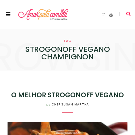
I
Y
n
o
s
u
t
T
a
u
ROWSI
g
b
r
e
TAG
a
m
STROGONOFF VEGANO
CHAMPIGNON
O MELHOR STROGONOFF VEGANO
by
CHEF SUSAN MARTHA