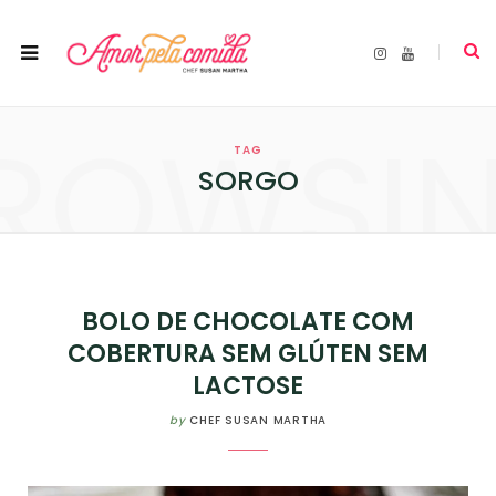
I
Y
n
o
s
u
t
T
a
u
ROWSI
g
b
r
e
TAG
a
m
SORGO
BOLO DE CHOCOLATE COM
COBERTURA SEM GLÚTEN SEM
LACTOSE
by
CHEF SUSAN MARTHA