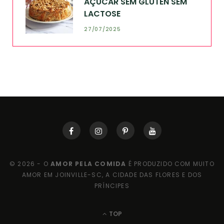
AÇÚCAR SEM GLÚTEN SEM
LACTOSE
27/07/2025
© 2026 - O
AMOR PELA COMIDA
É PRODUZIDO COM MUITO
AMOR EM JOINVILLE-SC, A CIDADE DAS FLORES E DOS
PRÍNCIPES
TOP