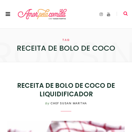
I
Y
n
o
s
u
t
T
a
u
ROWSI
g
b
r
e
TAG
a
m
RECEITA DE BOLO DE COCO
RECEITA DE BOLO DE COCO DE
LIQUIDIFICADOR
by
CHEF SUSAN MARTHA