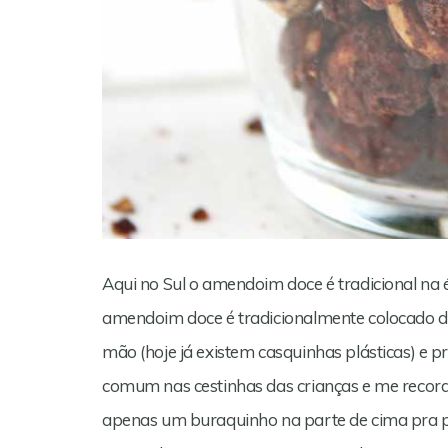
Aqui no Sul o amendoim doce é tradicional n
amendoim doce é tradicionalmente colocado de
mão (hoje já existem casquinhas plásticas) e p
comum nas cestinhas das crianças e me reco
apenas um buraquinho na parte de cima pra p