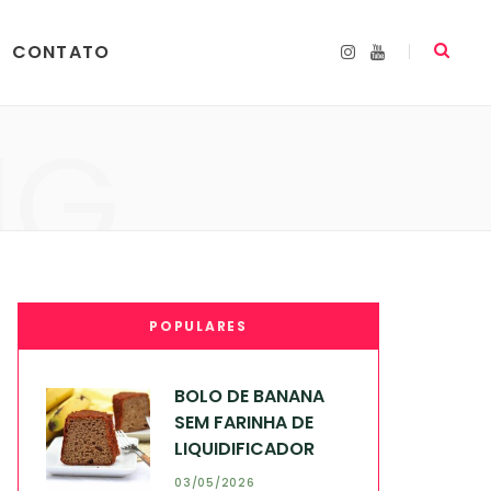
CONTATO
I
Y
n
o
s
u
t
T
a
u
NG
g
b
r
e
a
m
POPULARES
BOLO DE BANANA
SEM FARINHA DE
LIQUIDIFICADOR
03/05/2026