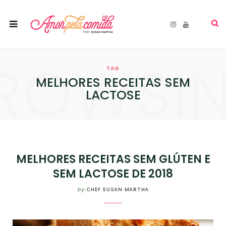
I
Y
n
o
s
u
t
T
a
u
ROWSI
g
b
r
e
TAG
a
m
MELHORES RECEITAS SEM
LACTOSE
MELHORES RECEITAS SEM GLÚTEN E
SEM LACTOSE DE 2018
by
CHEF SUSAN MARTHA