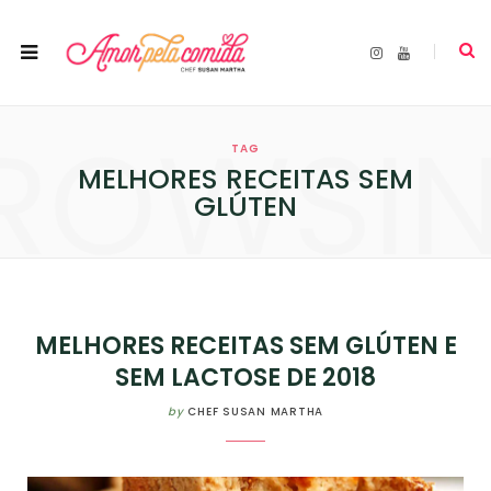
I
Y
n
o
s
u
t
T
a
u
ROWSI
g
b
r
e
TAG
a
m
MELHORES RECEITAS SEM
GLÚTEN
MELHORES RECEITAS SEM GLÚTEN E
SEM LACTOSE DE 2018
by
CHEF SUSAN MARTHA