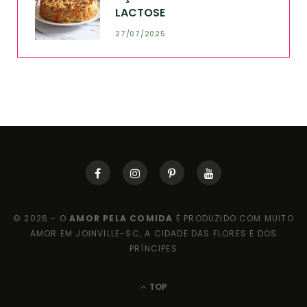
LACTOSE
27/07/2025
© 2026 - O
AMOR PELA COMIDA
É PRODUZIDO COM MUITO
AMOR EM JOINVILLE-SC, A CIDADE DAS FLORES E DOS
PRÍNCIPES
TOP