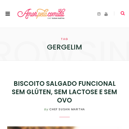
I
Y
n
o
s
u
t
T
a
u
ROWSI
g
b
r
e
TAG
a
m
GERGELIM
BISCOITO SALGADO FUNCIONAL
SEM GLÚTEN, SEM LACTOSE E SEM
OVO
by
CHEF SUSAN MARTHA