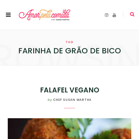
I
Y
n
o
s
u
t
T
a
u
ROWSI
g
b
r
e
TAG
a
m
FARINHA DE GRÃO DE BICO
FALAFEL VEGANO
by
CHEF SUSAN MARTHA