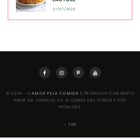
27/07/2025
© 2026 - O
AMOR PELA COMIDA
É PRODUZIDO COM MUITO
AMOR EM JOINVILLE-SC, A CIDADE DAS FLORES E DOS
PRÍNCIPES
TOP