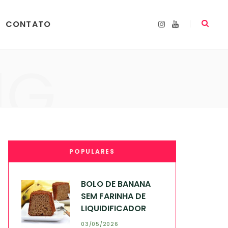
CONTATO
I
Y
n
o
s
u
t
T
a
u
NG
g
b
r
e
a
m
POPULARES
BOLO DE BANANA
SEM FARINHA DE
LIQUIDIFICADOR
03/05/2026