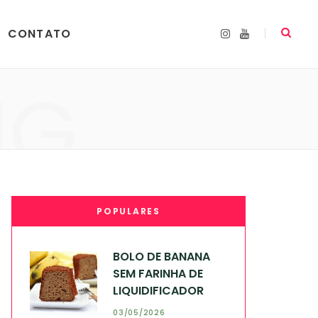
CONTATO
I
Y
n
o
s
u
t
T
a
u
NG
g
b
r
e
a
m
POPULARES
BOLO DE BANANA
SEM FARINHA DE
LIQUIDIFICADOR
03/05/2026