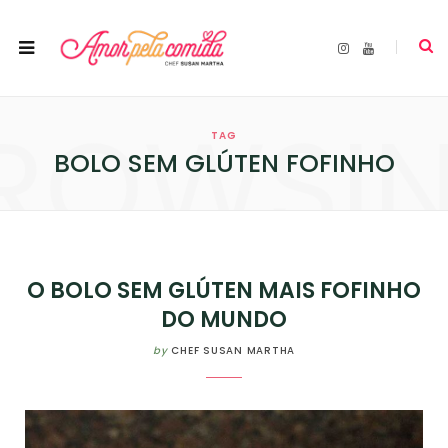
I
Y
n
o
s
u
t
T
a
u
ROWSI
g
b
r
e
TAG
a
m
BOLO SEM GLÚTEN FOFINHO
O BOLO SEM GLÚTEN MAIS FOFINHO
DO MUNDO
by
CHEF SUSAN MARTHA