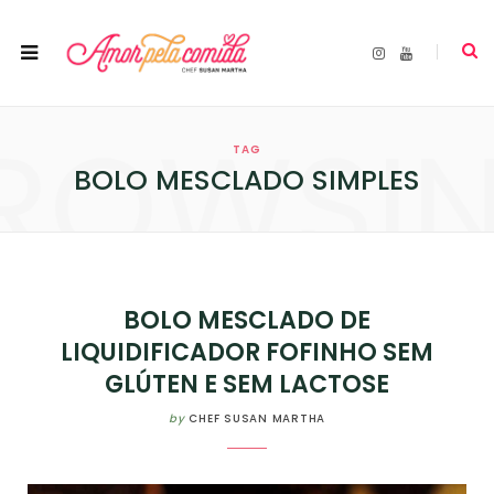
I
Y
n
o
s
u
t
T
a
u
ROWSI
g
b
r
e
TAG
a
m
BOLO MESCLADO SIMPLES
BOLO MESCLADO DE
LIQUIDIFICADOR FOFINHO SEM
GLÚTEN E SEM LACTOSE
by
CHEF SUSAN MARTHA