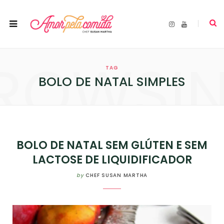
I
Y
n
o
s
u
t
T
a
u
ROWSI
g
b
r
e
TAG
a
m
BOLO DE NATAL SIMPLES
BOLO DE NATAL SEM GLÚTEN E SEM
LACTOSE DE LIQUIDIFICADOR
by
CHEF SUSAN MARTHA