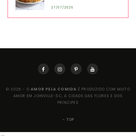
27/07/2025
© 2026 - O
AMOR PELA COMIDA
É PRODUZIDO COM MUITO
AMOR EM JOINVILLE-SC, A CIDADE DAS FLORES E DOS
PRÍNCIPES
TOP