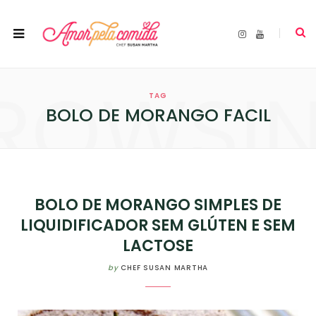
I
Y
n
o
s
u
t
T
a
u
ROWSI
g
b
r
e
TAG
a
m
BOLO DE MORANGO FACIL
BOLO DE MORANGO SIMPLES DE
LIQUIDIFICADOR SEM GLÚTEN E SEM
LACTOSE
by
CHEF SUSAN MARTHA