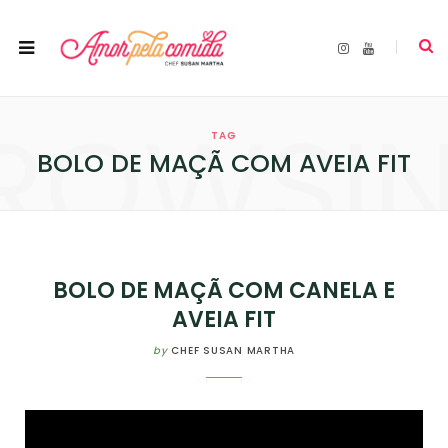
I
Y
n
o
s
u
t
T
a
u
ROWSI
g
b
r
e
TAG
a
m
BOLO DE MAÇÃ COM AVEIA FIT
BOLO DE MAÇÃ COM CANELA E
AVEIA FIT
by
CHEF SUSAN MARTHA