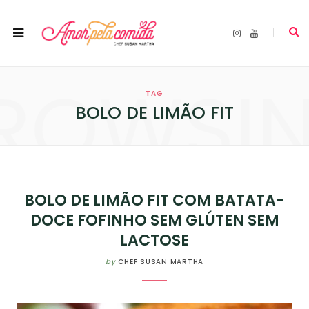
I
Y
n
o
s
u
t
T
a
u
ROWSI
g
b
r
e
TAG
a
m
BOLO DE LIMÃO FIT
BOLO DE LIMÃO FIT COM BATATA-
DOCE FOFINHO SEM GLÚTEN SEM
LACTOSE
by
CHEF SUSAN MARTHA