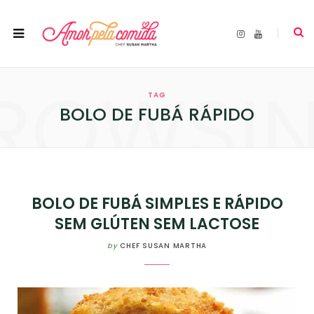
I
Y
n
o
s
u
t
T
a
u
ROWSI
g
b
r
e
TAG
a
m
BOLO DE FUBÁ RÁPIDO
BOLO DE FUBÁ SIMPLES E RÁPIDO
SEM GLÚTEN SEM LACTOSE
by
CHEF SUSAN MARTHA