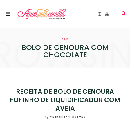
I
Y
n
o
s
u
t
T
a
u
ROWSI
g
b
r
e
TAG
a
m
BOLO DE CENOURA COM
CHOCOLATE
RECEITA DE BOLO DE CENOURA
FOFINHO DE LIQUIDIFICADOR COM
AVEIA
by
CHEF SUSAN MARTHA