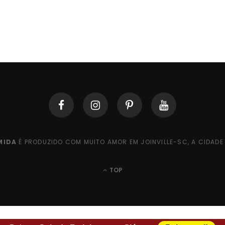
MIDA
É PRODUZIDO COM MUITO AMOR EM JOINVILLE-SC, A CIDADE 
TOP