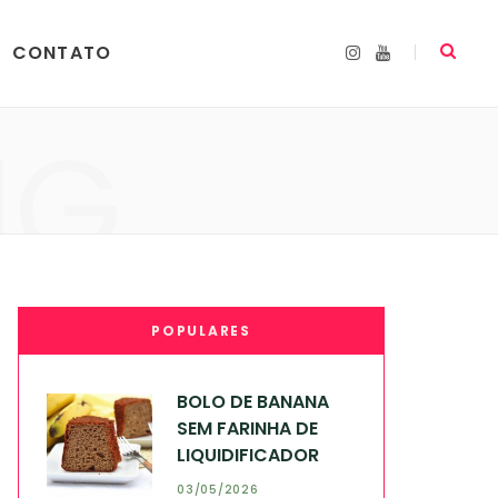
CONTATO
I
Y
n
o
s
u
t
T
a
u
NG
g
b
r
e
a
m
POPULARES
BOLO DE BANANA
SEM FARINHA DE
LIQUIDIFICADOR
03/05/2026