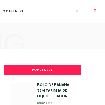
CONTATO
I
Y
n
o
s
u
t
T
a
u
NG
g
b
r
e
a
m
POPULARES
BOLO DE BANANA
SEM FARINHA DE
LIQUIDIFICADOR
03/05/2026