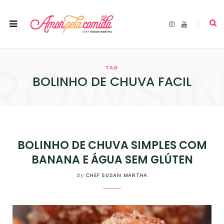
I
Y
n
o
s
u
t
T
a
u
ROWSI
g
b
r
e
TAG
a
m
BOLINHO DE CHUVA FACIL
BOLINHO DE CHUVA SIMPLES COM
BANANA E ÁGUA SEM GLÚTEN
by
CHEF SUSAN MARTHA