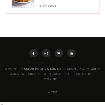
27/07/2025
© 2026 - O
AMOR PELA COMIDA
É PRODUZIDO COM MUITO
AMOR EM JOINVILLE-SC, A CIDADE DAS FLORES E DOS
PRÍNCIPES
TOP