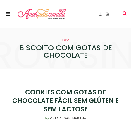
I
Y
n
o
s
u
t
T
a
u
ROWSI
g
b
r
e
TAG
a
m
BISCOITO COM GOTAS DE
CHOCOLATE
COOKIES COM GOTAS DE
CHOCOLATE FÁCIL SEM GLÚTEN E
SEM LACTOSE
by
CHEF SUSAN MARTHA