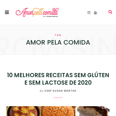
I
Y
n
o
s
u
t
T
a
u
ROWSI
g
b
r
e
TAG
a
m
AMOR PELA COMIDA
10 MELHORES RECEITAS SEM GLÚTEN
E SEM LACTOSE DE 2020
by
CHEF SUSAN MARTHA