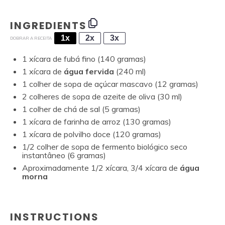
INGREDIENTS
1x
2x
3x
DOBRAR A RECEITA
1
xícara de fubá fino (
140
gramas)
1
xícara de
água fervida
(
240
ml)
1
colher de sopa de açúcar mascavo (
12
gramas)
2
colheres de sopa de azeite de oliva (
30
ml)
1
colher de chá de sal (
5
gramas)
1
xícara de farinha de arroz (
130
gramas)
1
xícara de polvilho doce (
120
gramas)
1/2
colher de sopa de fermento biológico seco
instantâneo (
6
gramas)
Aproximadamente
1/2
xícara, 3/4 xícara de
água
morna
INSTRUCTIONS