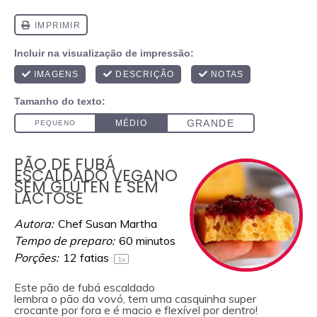
PÃO DE FUBÁ
ESCALDADO VEGANO
SEM GLÚTEN E SEM
LACTOSE
Autora:
Chef Susan Martha
Tempo de preparo:
60 minutos
Porções:
12
fatias
1
x
Este pão de fubá escaldado
lembra o pão da vovó, tem uma casquinha super
crocante por fora e é macio e flexível por dentro!