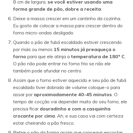
8 cm de largura,
se você estiver usando uma
forma grande de pão, dobre a receita
.
Deixe a massa crescer em um cantinho da cozinha.
Eu gosto de colocar a massa para crescer dentro do
forno micro-ondas desligado.
Quando o pão de fubá escaldado estiver crescendo
por mais ou menos
15 minutos já preaqueça o
forno
para que ele atinja a
temperatura de 180º C
.
O pão não pode entrar no forno frio se não ele
também pode afundar no centro.
Assim que o forno estiver aquecido e seu pão de fubá
escaldado tiver dobrado de volume coloque-o para
assar por
aproximadamente 40-45 minutos
. O
tempo de cocção vai depender muito do seu forno, ele
precisa ficar
douradinho e com a casquinha
crocante por cima
. Ah, e sua casa vai com certeza
estar cheirando a pão fresco.
Retire o pão da forma assim que conseguir encostar