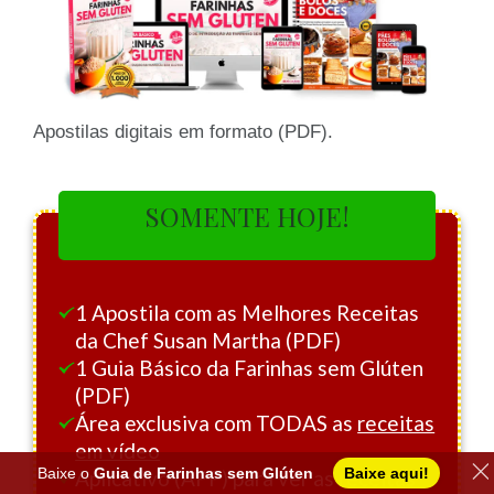
Apostilas digitais em formato (PDF).
SOMENTE HOJE!
1 Apostila com as Melhores Receitas
da Chef Susan Martha (PDF)
1 Guia Básico da Farinhas sem Glúten
(PDF)
Área exclusiva com TODAS as
receitas
em vídeo
Baixe o
Guia de Farinhas sem Glúten
Baixe aqui!
Aplicativo (APP) para ver as receitas