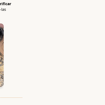
ificar
-las