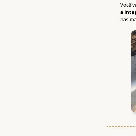
Você v
a inte
nas ma