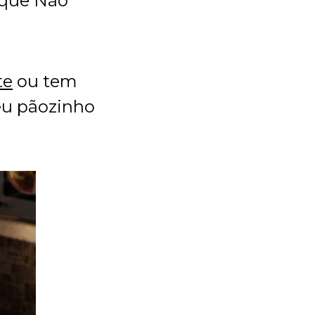
 que Não
te
ou tem
eu pãozinho