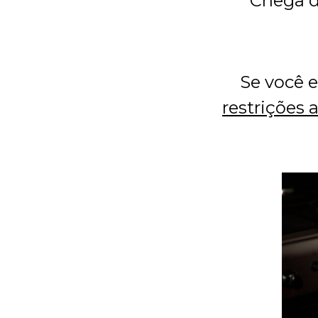
Chega d
Se você 
restrições 