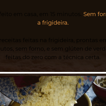
feito em casa, em 15 minutos.
Sem for
a frigideira.
receitas feitas na frigideira, prontas e
utos, sem forno, e sem glúten de verd
feitas do zero com a técnica certa.