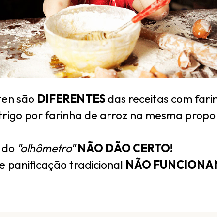
ten são
DIFERENTES
das receitas com fari
 trigo por farinha de arroz na mesma prop
e do
"olhômetro"
NÃO DÃO CERTO!
e panificação tradicional
NÃO FUNCIONA