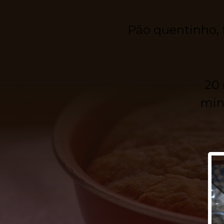
Pão quentinho, 
20 
min