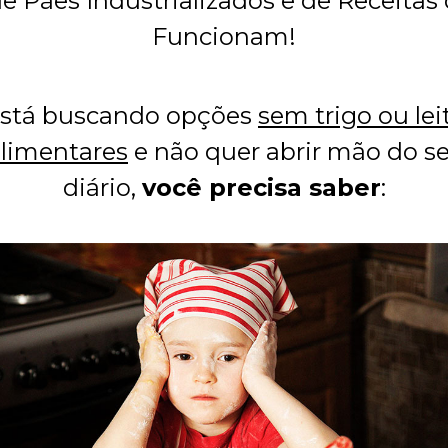
e Pães Industrializados e de Receitas
Funcionam!
está buscando opções
sem trigo ou lei
alimentares
e não quer abrir mão do s
diário,
você precisa saber
: