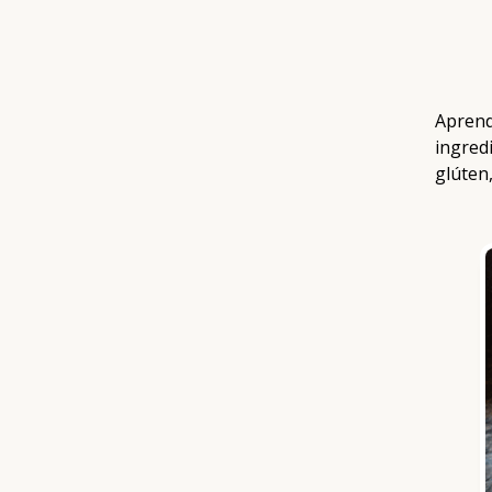
Aprenda
ingred
glúten