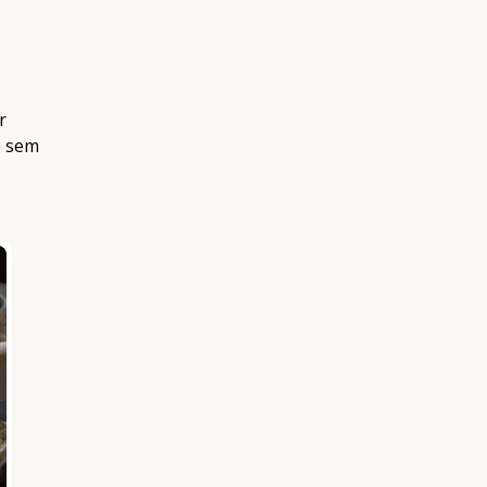
r
o sem