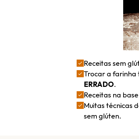
Receitas sem glú
Trocar a farinha
ERRADO
.
Receitas na bas
Muitas técnicas d
sem glúten.