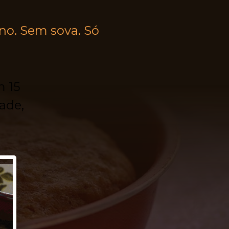
no. Sem sova. Só
m 15
ade,